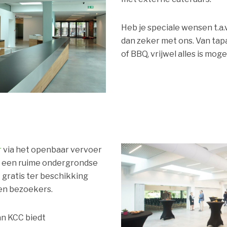
Heb je speciale wensen t.a.v
dan zeker met ons. Van tap
of BBQ, vrijwel alles is mogel
r
via het openbaar vervoer
ft een ruime ondergrondse
gratis ter beschikking
en bezoekers.
n KCC biedt