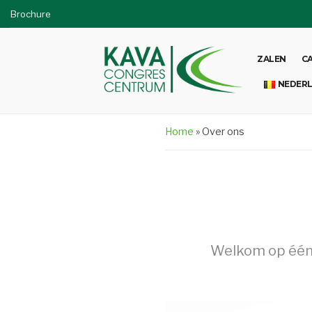
Brochure
ZALEN
C
NEDER
Home
»
Over ons
Welkom op één 