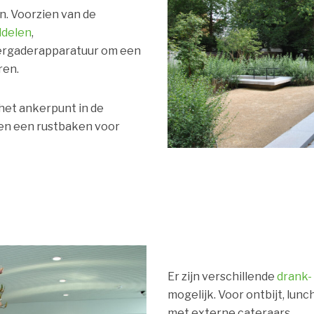
n. Voorzien van de
ddelen
,
vergaderapparatuur om een
ren.
het ankerpunt in de
 en een rustbaken voor
Er zijn verschillende
drank-
mogelijk. Voor ontbijt, lun
met externe cateraars.