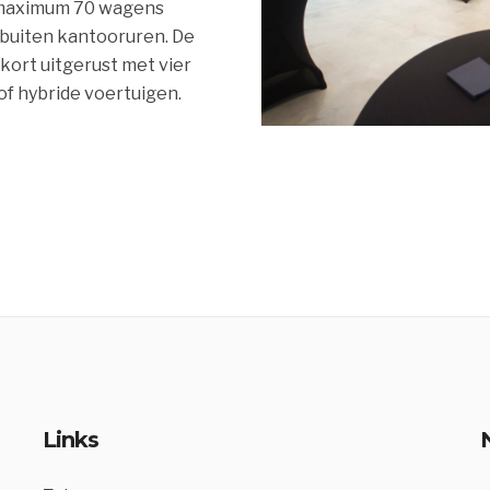
 maximum 70 wagens
buiten kantooruren. De
 kort uitgerust met vier
of hybride voertuigen.
Links