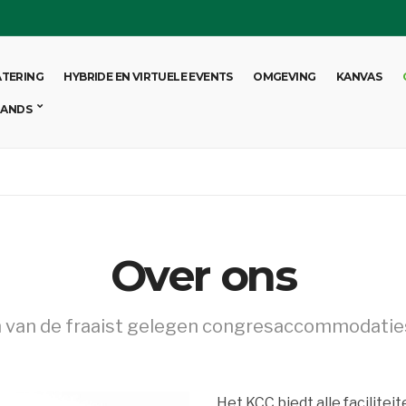
ATERING
HYBRIDE EN VIRTUELE EVENTS
OMGEVING
KANVAS
LANDS
Over ons
van de fraaist gelegen congresaccommodatie
Het KCC biedt alle facilite